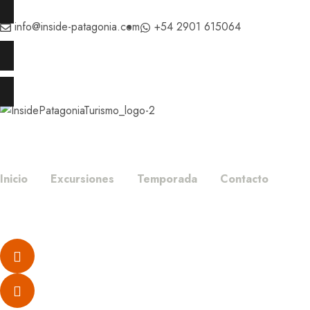
info@inside-patagonia.com
+54 2901 615064
Inicio
Excursiones
Temporada
Contacto