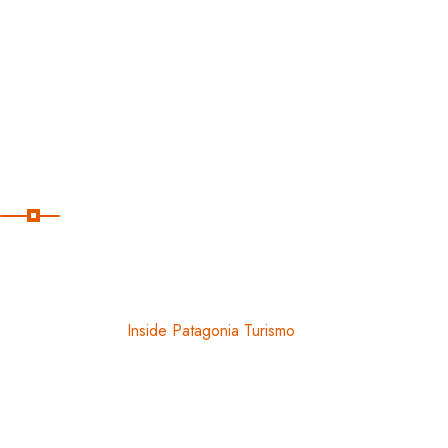
Excursiones
Temporada
Contacto
Seguimos en
Copyright
2024
Inside Patagonia Turismo
. Todos los derechos 