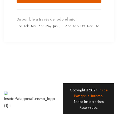
Disponible a través de todo el año:
Ene
Feb
Mar
Abr
May
Jun
Jul
Ago
Sep
Oct
Nov
Dic
Copyright
2024
Inside
Hacemos
Patagonia Turismo
.
Todos los derechos
excursiones en
Reservados.
Ushuaia.
Conocé el fin