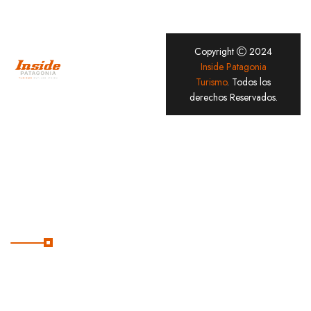
Copyright
2024
Hacemos
Inside Patagonia
Turismo
. Todos los
excursiones en
derechos Reservados.
Ushuaia.
Conocé el fin
del mundo con
nosotros.
Enlaces útiles
Inicio
Excursiones