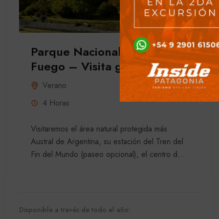
Parque Nacional Tierra del
Fuego – Visita guiada
Verano
4 Horas
Visitaremos el área natural protegida más
Austral de Argentina, su estación del Tren del
Fin del Mundo (paseo opcional), el centro de
interpretación Alakush, el...
Disponible a través de todo el año: