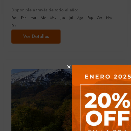
Disponible a través de todo el año:
Ene
Feb
Mar
Abr
May
Jun
Jul
Ago
Sep
Oct
Nov
Dic
Ver Detalles